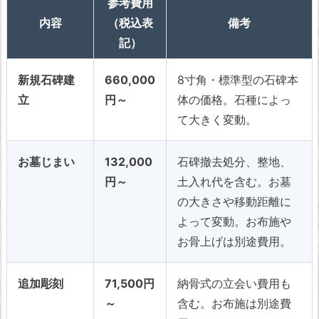
参考費用
内容
（税込表
備考
記）
新規石碑建
660,000
8寸角・標準型の石碑本
立
円～
体の価格。石種によっ
て大きく変動。
お墓じまい
132,000
石碑撤去処分、整地、
円～
土入れ代を含む。お墓
の大きさや移動距離に
よって変動。お布施や
お骨上げは別途費用。
追加彫刻
71,500円
納骨式の立会い費用も
～
含む。お布施は別途費