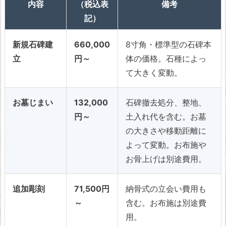
内容
（税込表
備考
記）
新規石碑建
660,000
8寸角・標準型の石碑本
立
円～
体の価格。石種によっ
て大きく変動。
お墓じまい
132,000
石碑撤去処分、整地、
円～
土入れ代を含む。お墓
の大きさや移動距離に
よって変動。お布施や
お骨上げは別途費用。
追加彫刻
71,500円
納骨式の立会い費用も
～
含む。お布施は別途費
用。