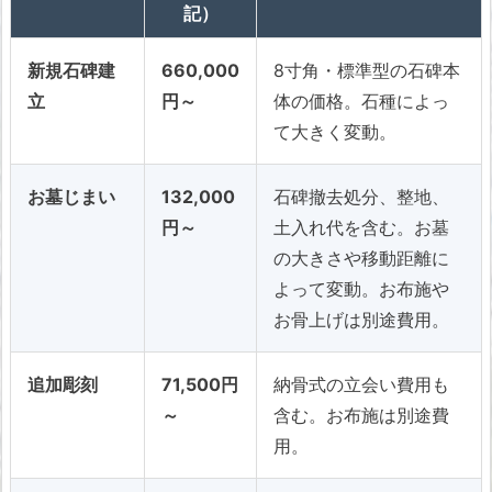
記）
新規石碑建
660,000
8寸角・標準型の石碑本
立
円～
体の価格。石種によっ
て大きく変動。
お墓じまい
132,000
石碑撤去処分、整地、
円～
土入れ代を含む。お墓
の大きさや移動距離に
よって変動。お布施や
お骨上げは別途費用。
追加彫刻
71,500円
納骨式の立会い費用も
～
含む。お布施は別途費
用。