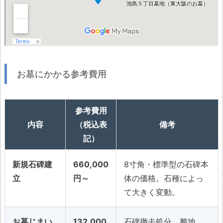
お墓にかかる参考費用
参考費用
内容
（税込表
備考
記）
新規石碑建
660,000
8寸角・標準型の石碑本
立
円～
体の価格。石種によっ
て大きく変動。
お墓じまい
132,000
石碑撤去処分、整地、