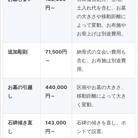
円～
土入れ代を含む。お墓
の大きさや移動距離に
よって変動。お布施や
お骨上げは別途費用。
追加彫刻
71,500円
納骨式の立会い費用も
～
含む。お布施は別途費
用。
お墓の引越
440,000
区画やお墓の大きさ、
し
円～
移動距離によって大き
く変動。
石碑傾き直
143,000
石碑の傾きを直し、ボ
し
円～
ンドで設置。